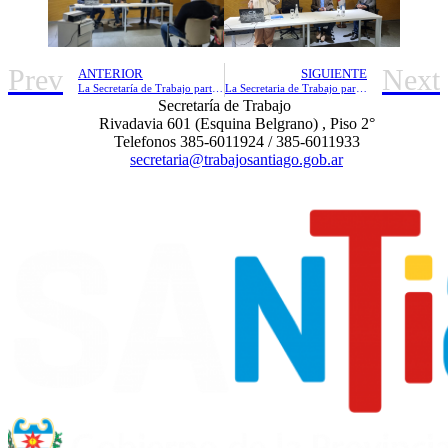
Prev
Next
ANTERIOR
SIGUIENTE
La Secretaría de Trabajo participó con una jornada de concientización en la Feria Artesanal 2025
La Secretaria de Trabajo participó de la inauguración de los nuevos consultorios médicos de UTEPSE
Secretaría de Trabajo
Rivadavia 601 (Esquina Belgrano) , Piso 2°
Telefonos 385-6011924 / 385-6011933
secretaria@trabajosantiago.gob.ar