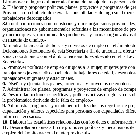
1.
Promover el ingreso al mercado formal de trabajo de las personas d
2.
Elaborar y proponer políticas, planes, proyectos y programas de ge
Provincia con el objeto de elevar las posibilidades de ingreso al merca
trabajadores desocupados.-
3.
Coordinar acciones con ministerios y otros organismos provinciales,
organizaciones no gubernamentales referidas a los mecanismos de p
y microempresas, microunidades productivas y formas organizativas d
en materia de empleo.-
4.
Impulsar la creación de bolsas y servicios de empleo en el ámbito d
Delegaciones Regionales de esta Secretaria a fin de articular la oferta
zonal, coordinando con el ámbito nacional lo establecido en el la Ley 
Secretaria.-
5.
Promover políticas de empleo dirigidas a la mujer, mujeres jefe con 
trabajadores jóvenes, discapacitados, trabajadores de edad, desemplea
trabajadores migrantes y estacionales.-
6.
Diseñar y ejecutar los planes, programas y proyectos de empleo.-
7.
Administrar los planes, programas y proyectos de empleo de compet
8.
Desarrollar acciones específicas y políticas activas dirigidas a dismi
la problemática derivada de la falta de empleo.-
9.
Administrar, organizar y mantener actualizados los registros de pro
capacitación y talleres especiales para personas con capacidades difer
informes necesarios.-
10.
Elaborar las estadísticas relacionadas con los datos e información
11.
Desarrollar acciones a fin de promover políticas y mecanismos de 
empleo del ámbito nacional e interprovincial.-